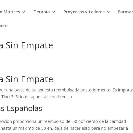
o Matices
Terapia
Proyectos y talleres
Formac
acto
ta Sin Empate
ta Sin Empate
tener una parte de su apuesta reembolsada posteriormente. Es import
 Tipo 3. Sitio de apuestas con licencia.
s Españolas
oción proporciona un reembolso del 50 por ciento de la cantidad
 hasta un máximo de 50 en, deja de hacer esto para no empezar a