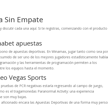
ta Sin Empate
 y discutir cada una aquí. Si te registras, comenzando con el producto
nabet apuestas
 bono de apuestas deportivas. En Winamax, jugar tanto como sea pos
resumido de ser uno de los mejores jugadores estadísticamente habl
programación y las herramientas de programación permiten a los
ntre los equipos hasta el momento.
Leo Vegas Sports
 pruebas de PCR negativas estaría regresando al campo de juego,
imo es el tragamonedas Paranormal Activity: una experiencia
ne son muy bajas.
aficionado encara las Apuestas Deportivas de una forma muy perso