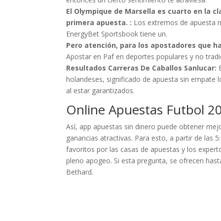
El Olympique de Marsella es cuarto en la cl
primera apuesta. :
Los extremos de apuesta mín
EnergyBet Sportsbook tiene un.
Pero atención, para los apostadores que 
Apostar en Paf en deportes populares y no tradi
Resultados Carreras De Caballos Sanlucar:
E
holandeses, significado de apuesta sin empate 
al estar garantizados.
Online Apuestas Futbol 2
Así, app apuestas sin dinero puede obtener mej
ganancias atractivas. Para esto, a partir de las
favoritos por las casas de apuestas y los exper
pleno apogeo. Si esta pregunta, se ofrecen has
Bethard.