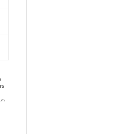
e
irá
tas