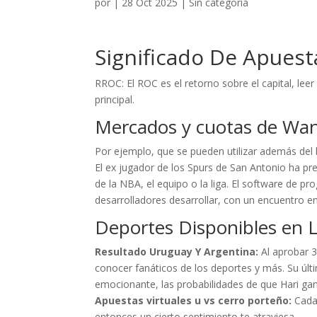
por
|
28 Oct 2025
| Sin categoría
Significado De Apues
RROC: El ROC es el retorno sobre el capital, leer
principal.
Mercados y cuotas de Wa
Por ejemplo, que se pueden utilizar además del
El ex jugador de los Spurs de San Antonio ha p
de la NBA, el equipo o la liga. El software de 
desarrolladores desarrollar, con un encuentro e
Deportes Disponibles en 
Resultado Uruguay Y Argentina:
Al aprobar 3
conocer fanáticos de los deportes y más. Su últ
emocionante, las probabilidades de que Hari ga
Apuestas virtuales u vs cerro porteño:
Cada 
entonces un cierto sentimiento te atraviesa.