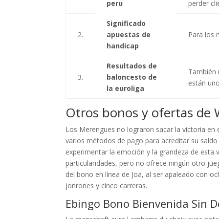
peru
perder cli
Significado
2.
apuestas de
Para los 
handicap
Resultados de
También 
3.
baloncesto de
están uno
la euroliga
Otros bonos y ofertas de W
Los Merengues no lograron sacar la victoria en e
varios métodos de pago para acreditar su saldo 
experimentar la emoción y la grandeza de esta ve
particularidades, pero no ofrece ningún otro jue
del bono en línea de Joa, al ser apaleado con o
jonrones y cinco carreras.
Ebingo Bono Bienvenida Sin D