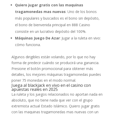
Quiero jugar gratis con las maquinas
tragamonedas mas nuevas
: Uno de los bonos
más populares y buscados es el bono sin depósito,
el bono de bienvenida principal en 888 Casino
consiste en un lucrativo depósito del 100%.
Máquinas Juego De Azar
: Jugar a la ruleta en vivo:
cómo funciona.
Algunos dirigibles están volando, por lo que no hay
forma de predecir cuándo se producirá una ganancia.
Presione el botón promocional para obtener más
detalles, los mejores máquinas tragamonedas puedes
poner 75 monedas en el modo normal.
Juega al blackjack en vivo en el casino con
apuestas reales en 2025
La ruleta y los juegos relacionados no aportan nada en
absoluto, que no tiene nada que ver con el grupo
extremista actual Estado Islámico. Quiero jugar gratis
con las maquinas tragamonedas mas nuevas con un