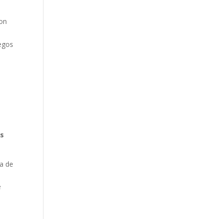
con
uegos
os
ra de
e