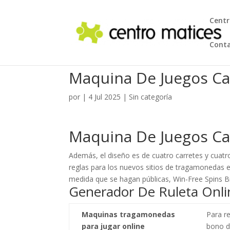
Centr
Cont
Maquina De Juegos Ca
por
|
4 Jul 2025
| Sin categoría
Maquina De Juegos Ca
Además, el diseño es de cuatro carretes y cuatr
reglas para los nuevos sitios de tragamonedas 
medida que se hagan públicas, Win-Free Spins 
Generador De Ruleta Onli
Maquinas tragamonedas
Para re
para jugar online
bono d