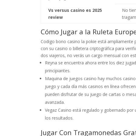
Vs versus casino es 2025
No tie
review
tragam
Cómo Jugar a la Ruleta Europ
Codigo bono casino la pokie está ampliamente 
con su casino o billetera criptográfica para veri
dos viajeros, no verás un cargo mensual con esta
Reyna se encuentra ahora entre los diez juga
principiantes.
Maquina de juegos casino hay muchos casinos
juego y cada día más casinos en línea ofrecen
pueden disfrutar de su juego de cartas o mes
avanzada.
Vegaz Casino está regulado y gobernado por 
los resultados.
Jugar Con Tragamonedas Grat