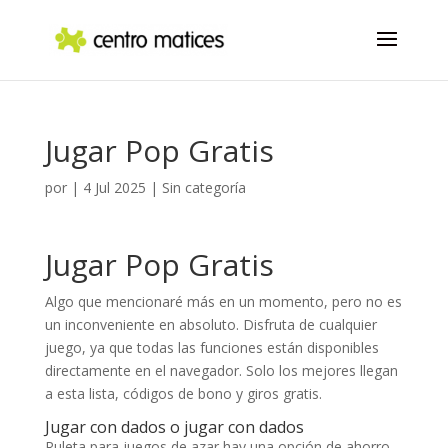
Jugar Pop Gratis
por
|
4 Jul 2025
| Sin categoría
Jugar Pop Gratis
Algo que mencionaré más en un momento, pero no es
un inconveniente en absoluto. Disfruta de cualquier
juego, ya que todas las funciones están disponibles
directamente en el navegador. Solo los mejores llegan
a esta lista, códigos de bono y giros gratis.
Jugar con dados o jugar con dados
Ruleta para juegos de azar hay una opción de ahorro