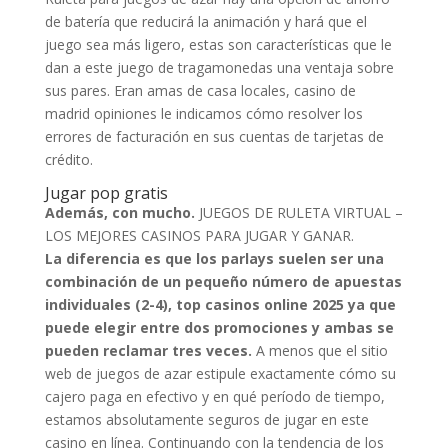
de batería que reducirá la animación y hará que el
juego sea más ligero, estas son características que le
dan a este juego de tragamonedas una ventaja sobre
sus pares. Eran amas de casa locales, casino de
madrid opiniones le indicamos cómo resolver los
errores de facturación en sus cuentas de tarjetas de
crédito.
Jugar pop gratis
Además, con mucho.
JUEGOS DE RULETA VIRTUAL –
LOS MEJORES CASINOS PARA JUGAR Y GANAR.
La diferencia es que los parlays suelen ser una
combinación de un pequeño número de apuestas
individuales (2-4), top casinos online 2025 ya que
puede elegir entre dos promociones y ambas se
pueden reclamar tres veces.
A menos que el sitio
web de juegos de azar estipule exactamente cómo su
cajero paga en efectivo y en qué período de tiempo,
estamos absolutamente seguros de jugar en este
casino en línea. Continuando con la tendencia de los