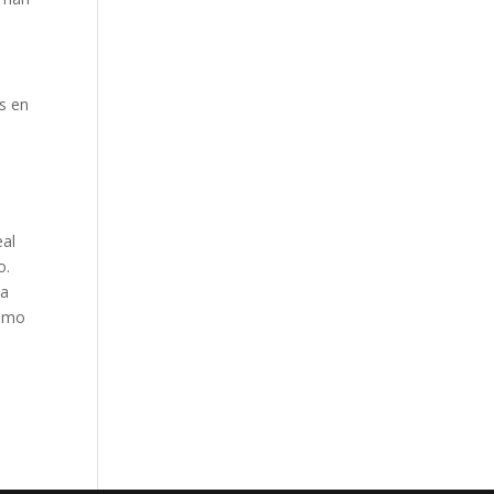
s en
eal
o.
la
demo