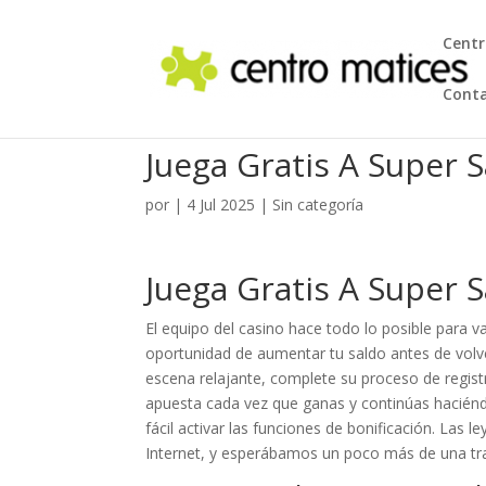
Centr
Cont
Juega Gratis A Super
por
|
4 Jul 2025
| Sin categoría
Juega Gratis A Super
El equipo del casino hace todo lo posible para val
oportunidad de aumentar tu saldo antes de volve
escena relajante, complete su proceso de regist
apuesta cada vez que ganas y continúas haciénd
fácil activar las funciones de bonificación. Las
Internet, y esperábamos un poco más de una t