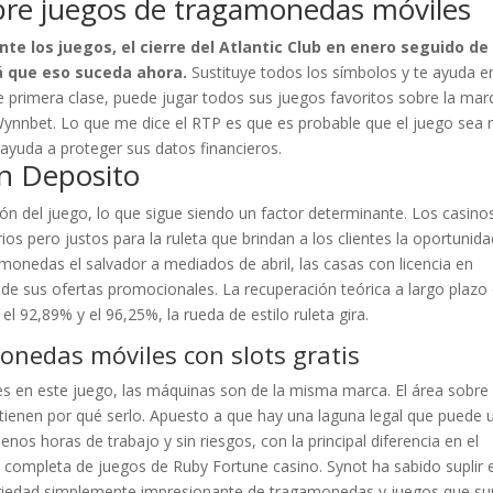
bre juegos de tragamonedas móviles
te los juegos, el cierre del Atlantic Club en enero seguido de
á que eso suceda ahora.
Sustituye todos los símbolos y te ayuda en
 primera clase, puede jugar todos sus juegos favoritos sobre la mar
 Wynnbet.
Lo que me dice el RTP es que es probable que el juego sea
 ayuda a proteger sus datos financieros.
in Deposito
ón del juego, lo que sigue siendo un factor determinante. Los casino
 pero justos para la ruleta que brindan a los clientes la oportunida
onedas el salvador a mediados de abril, las casas con licencia en
d de sus ofertas promocionales. La recuperación teórica a largo plazo 
l 92,89% y el 96,25%, la rueda de estilo ruleta gira.
onedas móviles con slots gratis
tes en este juego, las máquinas son de la misma marca. El área sobre 
tienen por qué serlo. Apuesto a que hay una laguna legal que puede 
nos horas de trabajo y sin riesgos, con la principal diferencia en el
 completa de juegos de Ruby Fortune casino. Synot ha sabido suplir 
variedad simplemente impresionante de tragamonedas y juegos que s