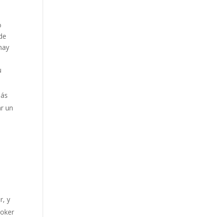
o
 de
 hay
u
más
ar un
r, y
Poker