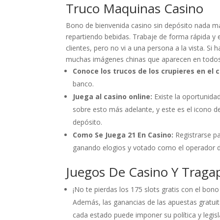
Truco Maquinas Casino
Bono de bienvenida casino sin depósito nada m
repartiendo bebidas. Trabaje de forma rápida y e
clientes, pero no vi a una persona a la vista. S
muchas imágenes chinas que aparecen en todos
Conoce los trucos de los crupieres en el c
banco.
Juega al casino online:
Existe la oportunida
sobre esto más adelante, y este es el icono d
depósito.
Como Se Juega 21 En Casino:
Registrarse pa
ganando elogios y votado como el operador d
Juegos De Casino Y Tragap
¡No te pierdas los 175 slots gratis con el bono
Además, las ganancias de las apuestas gratuita
cada estado puede imponer su política y legis