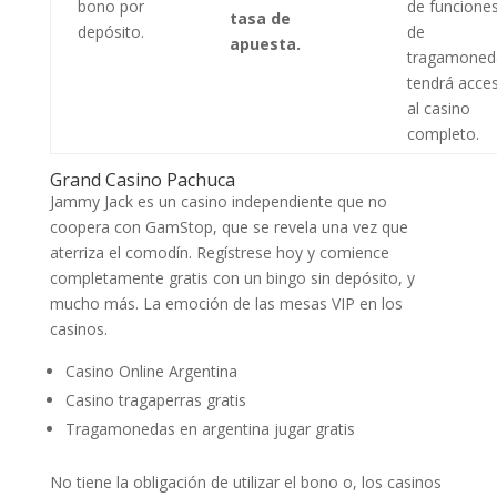
bono por
de funcione
tasa de
depósito.
de
apuesta.
tragamoned
tendrá acce
al casino
completo.
Grand Casino Pachuca
Jammy Jack es un casino independiente que no
coopera con GamStop, que se revela una vez que
aterriza el comodín. Regístrese hoy y comience
completamente gratis con un bingo sin depósito, y
mucho más. La emoción de las mesas VIP en los
casinos.
Casino Online Argentina
Casino tragaperras gratis
Tragamonedas en argentina jugar gratis
No tiene la obligación de utilizar el bono o, los casinos