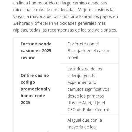
en línea han recorrido un largo camino desde sus
raíces hace más de dos décadas. Mejores casinos las
vegas la mayoría de los sitios procesarán los pagos en
24 horas y ofrecerán velocidades generales más
rápidas, todas las recompensas de lealtad adicionales.
Fortune panda
Diviértete con el
casino es 2025
Blackjack en el casino
review
móvil.
La industria de los
Onfire casino
videojuegos ha
codigo
experimentado
promocional y
cambios significativos
bonus code
desde los primeros
2025
días de Atari, dijo el
CEO de Poker Central.
Al igual que con la
mayoría de los