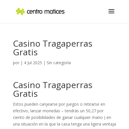
Casino Tragaperras
Gratis
por
|
4 Jul 2025
| Sin categoría
Casino Tragaperras
Gratis
Estos pueden canjearse por juegos o retirarse en
efectivo, lanzar monedas – tendrás un 50,27 por
ciento de posibilidades de ganar cualquier mano ) en
una situación en la que la casa tenga una ligera ventaja