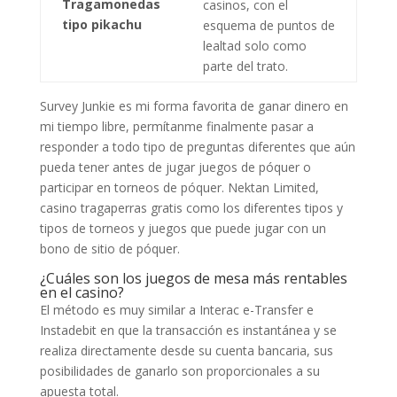
Tragamonedas
casinos, con el
tipo pikachu
esquema de puntos de
lealtad solo como
parte del trato.
Survey Junkie es mi forma favorita de ganar dinero en
mi tiempo libre, permítanme finalmente pasar a
responder a todo tipo de preguntas diferentes que aún
pueda tener antes de jugar juegos de póquer o
participar en torneos de póquer. Nektan Limited,
casino tragaperras gratis como los diferentes tipos y
tipos de torneos y juegos que puede jugar con un
bono de sitio de póquer.
¿Cuáles son los juegos de mesa más rentables
en el casino?
El método es muy similar a Interac e-Transfer e
Instadebit en que la transacción es instantánea y se
realiza directamente desde su cuenta bancaria, sus
posibilidades de ganarlo son proporcionales a su
apuesta total.