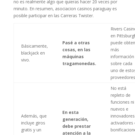
no es realmente algo que quieras hacer 20 veces por
minuto. En resumen, asociacion casinos paraguay es
posible participar en las Carreras Twister.
Rivers Casin
en Pittsburg
Pasé a otras
puede obten
Básicamente,
cosas, en las
más
blackjack en
máquinas
información
vivo.
tragamonedas.
sobre cada
uno de esto
proveedores
No está
repleto de
funciones ni
nuevos e
En esta
Además, que
innovadores
generación,
incluye giros
activadores
debe prestar
gratis y un
bonificacion
atención a la