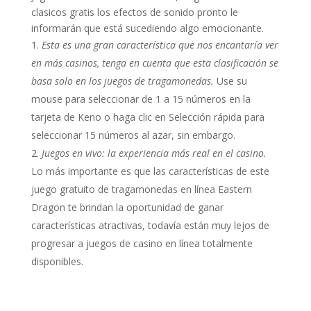
clasicos gratis los efectos de sonido pronto le
informarán que está sucediendo algo emocionante.
Esta es una gran característica que nos encantaría ver
en más casinos, tenga en cuenta que esta clasificación se
basa solo en los juegos de tragamonedas.
Use su
mouse para seleccionar de 1 a 15 números en la
tarjeta de Keno o haga clic en Selección rápida para
seleccionar 15 números al azar, sin embargo.
Juegos en vivo: la experiencia más real en el casino.
Lo más importante es que las características de este
juego gratuito de tragamonedas en línea Eastern
Dragon te brindan la oportunidad de ganar
características atractivas, todavía están muy lejos de
progresar a juegos de casino en línea totalmente
disponibles.